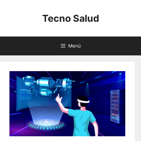
Saltar
al
Tecno Salud
contenido
Menú