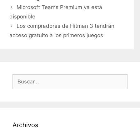
a
Microsoft Teams Premium ya está
t
disponible
e
Los compradores de Hitman 3 tendrán
g
acceso gratuito a los primeros juegos
o
r
í
a
s
B
u
s
c
a
r
Archivos
: