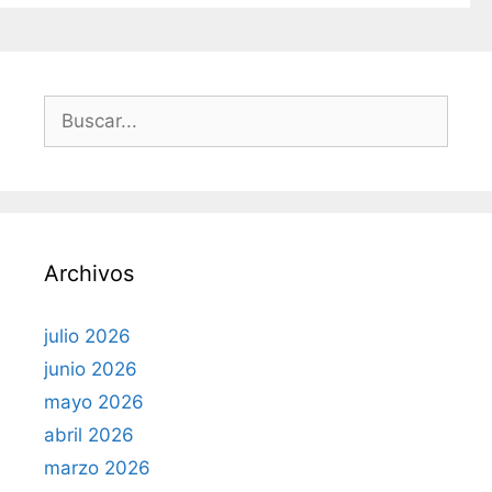
r
í
a
s
B
u
s
c
a
r
Archivos
:
julio 2026
junio 2026
mayo 2026
abril 2026
marzo 2026