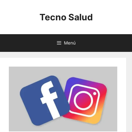
Saltar
al
Tecno Salud
contenido
Menú