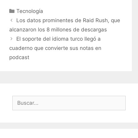
C
Tecnología
a
Los datos prominentes de Raid Rush, que
t
alcanzaron los 8 millones de descargas
e
El soporte del idioma turco llegó a
g
cuaderno que convierte sus notas en
o
r
podcast
í
a
s
B
u
s
c
a
r