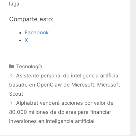
lugar:
Comparte esto:
Facebook
X
C
Tecnología
a
Asistente personal de inteligencia artificial
t
basado en OpenClaw de Microsoft: Microsoft
e
Scout
g
Alphabet venderá acciones por valor de
o
r
80.000 millones de dólares para financiar
í
inversiones en inteligencia artificial
a
s