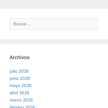
B
u
s
c
a
r
Archivos
:
julio 2026
junio 2026
mayo 2026
abril 2026
marzo 2026
febrero 2026