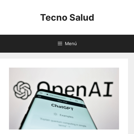
Saltar
al
Tecno Salud
contenido
Menú