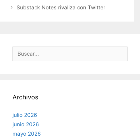
Substack Notes rivaliza con Twitter
o
r
í
a
s
B
u
s
c
a
r
Archivos
:
julio 2026
junio 2026
mayo 2026