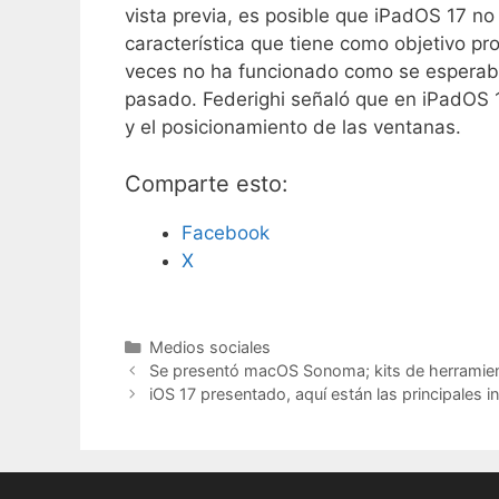
vista previa, es posible que iPadOS 17 n
característica que tiene como objetivo pro
veces no ha funcionado como se esperaba
pasado. Federighi señaló que en iPadOS 1
y el posicionamiento de las ventanas.
Comparte esto:
Facebook
X
C
Medios sociales
a
Se presentó macOS Sonoma; kits de herramienta
t
iOS 17 presentado, aquí están las principales i
e
g
o
r