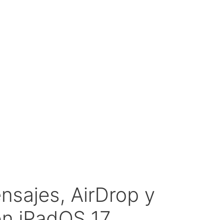
sajes, AirDrop y
on iPadOS 17