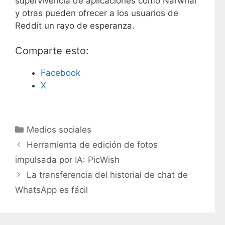
supervivencia de aplicaciones como Narwhal
y otras pueden ofrecer a los usuarios de
Reddit un rayo de esperanza.
Comparte esto:
Facebook
X
C
Medios sociales
a
Herramienta de edición de fotos
t
impulsada por IA: PicWish
e
La transferencia del historial de chat de
g
WhatsApp es fácil
o
r
í