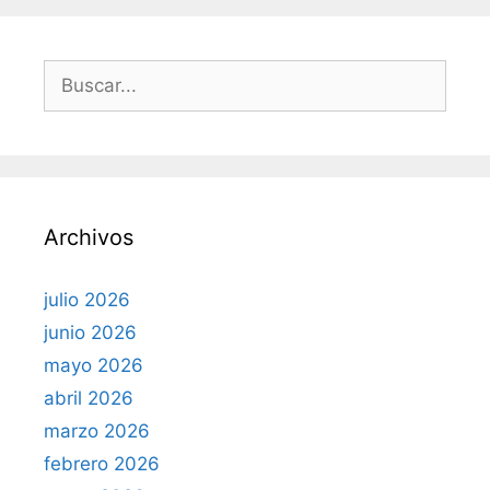
a
s
B
u
s
c
a
r
Archivos
:
julio 2026
junio 2026
mayo 2026
abril 2026
marzo 2026
febrero 2026