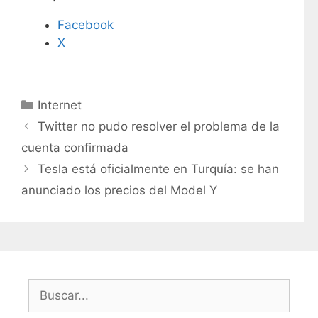
Facebook
X
C
Internet
a
Twitter no pudo resolver el problema de la
t
cuenta confirmada
e
Tesla está oficialmente en Turquía: se han
g
anunciado los precios del Model Y
o
r
í
a
s
B
u