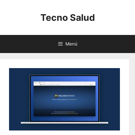
Saltar
al
Tecno Salud
contenido
Menú