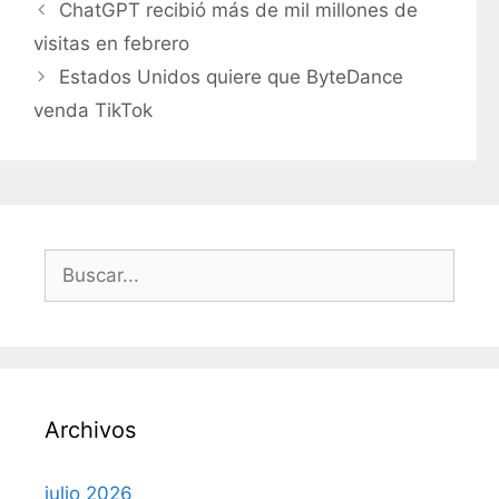
a
ChatGPT recibió más de mil millones de
t
visitas en febrero
e
Estados Unidos quiere que ByteDance
g
venda TikTok
o
r
í
a
s
B
u
s
c
a
r
Archivos
:
julio 2026