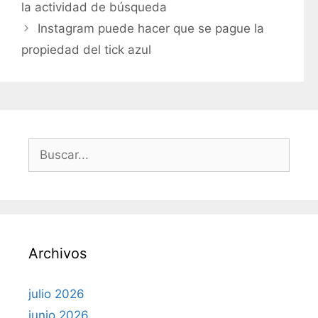
la actividad de búsqueda
e
Instagram puede hacer que se pague la
g
propiedad del tick azul
o
r
í
a
s
B
u
s
c
a
r
Archivos
:
julio 2026
junio 2026