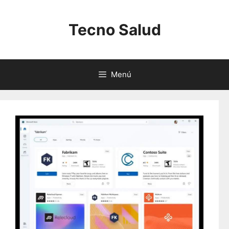
Saltar
al
Tecno Salud
contenido
Menú