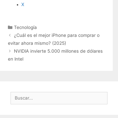
X
C
Tecnología
a
¿Cuál es el mejor iPhone para comprar o
t
evitar ahora mismo? (2025)
e
NVIDIA invierte 5.000 millones de dólares
g
en Intel
o
r
í
a
s
B
u
s
c