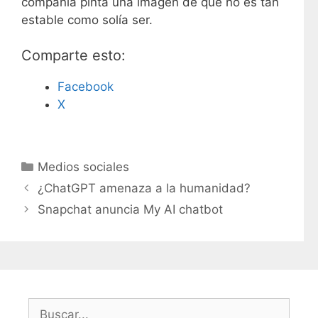
compañía pinta una imagen de que no es tan
estable como solía ser.
Comparte esto:
Facebook
X
C
Medios sociales
a
¿ChatGPT amenaza a la humanidad?
t
Snapchat anuncia My AI chatbot
e
g
o
r
í
B
a