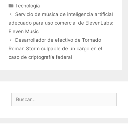
C
Tecnología
a
Servicio de música de inteligencia artificial
t
adecuado para uso comercial de ElevenLabs:
e
Eleven Music
g
Desarrollador de efectivo de Tornado
o
r
Roman Storm culpable de un cargo en el
í
caso de criptografía federal
a
s
B
u
s
c
a