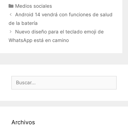
C
Medios sociales
a
Android 14 vendrá con funciones de salud
t
de la batería
e
Nuevo diseño para el teclado emoji de
g
WhatsApp está en camino
o
r
í
a
s
B
u
s
c
a
r
Archivos
: