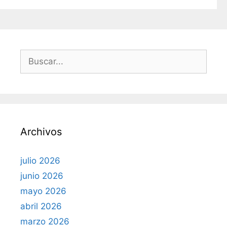
í
a
s
B
u
s
c
a
r
Archivos
:
julio 2026
junio 2026
mayo 2026
abril 2026
marzo 2026