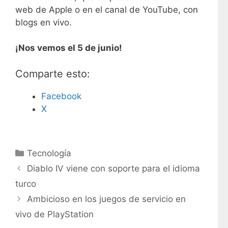
web de Apple o en el canal de YouTube, con
blogs en vivo.
¡Nos vemos el 5 de junio!
Comparte esto:
Facebook
X
C
Tecnología
a
Diablo IV viene con soporte para el idioma
t
turco
e
Ambicioso en los juegos de servicio en
g
vivo de PlayStation
o
r