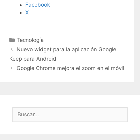
Facebook
X
C
Tecnología
a
Nuevo widget para la aplicación Google
t
Keep para Android
e
Google Chrome mejora el zoom en el móvil
g
o
r
í
a
s
B
u
s
c