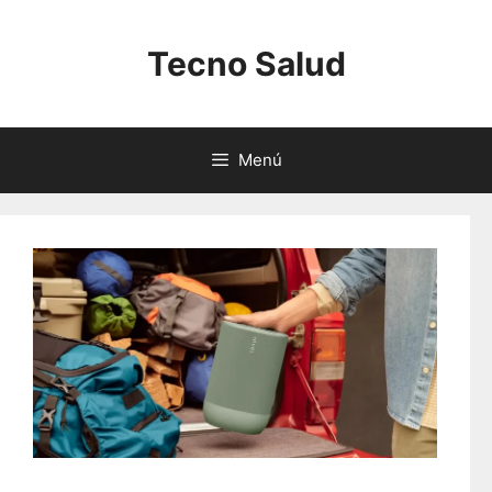
Saltar
al
Tecno Salud
contenido
Menú