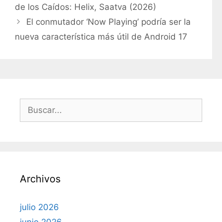
t
de los Caídos: Helix, Saatva (2026)
e
El conmutador ‘Now Playing’ podría ser la
g
nueva característica más útil de Android 17
o
r
í
a
s
B
u
s
c
a
r
Archivos
:
julio 2026