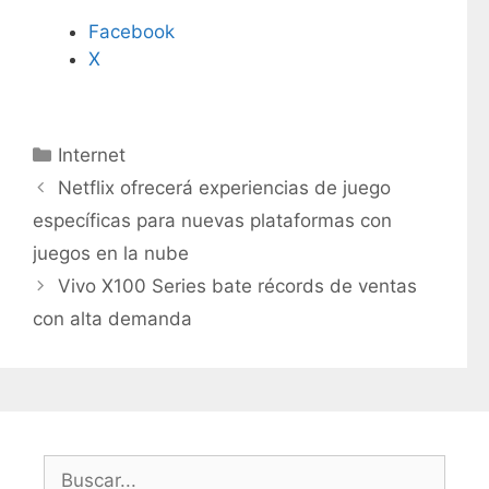
Facebook
X
C
Internet
a
Netflix ofrecerá experiencias de juego
t
específicas para nuevas plataformas con
e
juegos en la nube
g
Vivo X100 Series bate récords de ventas
o
r
con alta demanda
í
a
s
B