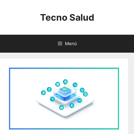
Saltar
al
Tecno Salud
contenido
Menú