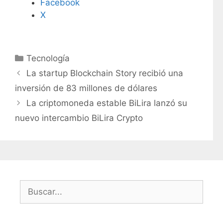
Facebook
X
C
Tecnología
a
La startup Blockchain Story recibió una
t
inversión de 83 millones de dólares
e
La criptomoneda estable BiLira lanzó su
g
nuevo intercambio BiLira Crypto
o
r
í
a
s
B
u
s