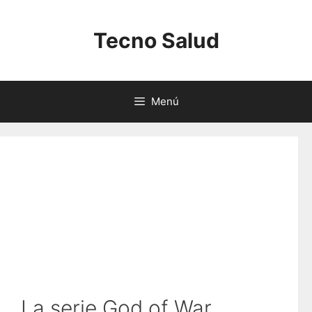
Saltar
al
Tecno Salud
contenido
Menú
La serie God of War