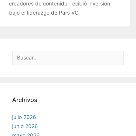
í
creadores de contenido, recibió inversión
a
bajo el liderazgo de Pars VC.
s
B
u
s
c
a
r
Archivos
:
julio 2026
junio 2026
mayo 2026