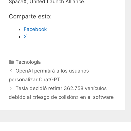
SpaceX, United Launch Alliance.
Comparte esto:
Facebook
X
C
Tecnología
a
OpenAI permitirá a los usuarios
t
personalizar ChatGPT
e
Tesla decidió retirar 362.758 vehículos
g
debido al «riesgo de colisión» en el software
o
r
í
a
s