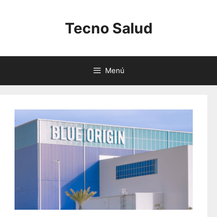
Saltar
al
Tecno Salud
contenido
Menú