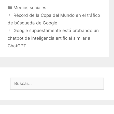
C
Medios sociales
a
Récord de la Copa del Mundo en el tráfico
t
de búsqueda de Google
e
Google supuestamente está probando un
g
chatbot de inteligencia artificial similar a
o
r
ChatGPT
í
a
s
B
u
s
c
a
r