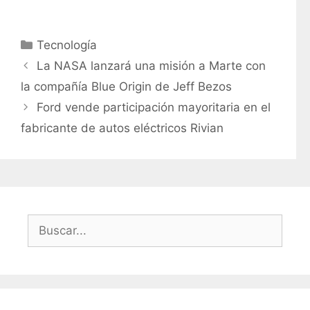
C
Tecnología
a
La NASA lanzará una misión a Marte con
t
la compañía Blue Origin de Jeff Bezos
e
Ford vende participación mayoritaria en el
g
fabricante de autos eléctricos Rivian
o
r
í
a
s
B
u
s
c
a
r