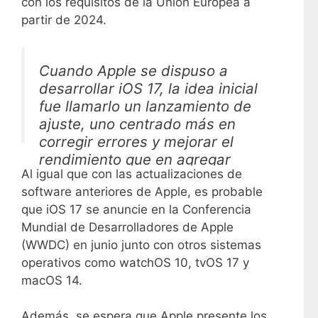
con los requisitos de la Unión Europea a
partir de 2024.
Cuando Apple se dispuso a
desarrollar iOS 17, la idea inicial
fue llamarlo un lanzamiento de
ajuste, uno centrado más en
corregir errores y mejorar el
rendimiento que en agregar
Al igual que con las actualizaciones de
nuevas funciones (no muy
software anteriores de Apple, es probable
diferente del enfoque que la
que iOS 17 se anuncie en la Conferencia
compañía tomó con Snow
Mundial de Desarrolladores de Apple
Leopard en Mac OS X en 2009).
(WWDC) en junio junto con otros sistemas
La esperanza era…
operativos como watchOS 10, tvOS 17 y
macOS 14.
—Mark Gurman (@markgurman)
26 de marzo de 2023
Además, se espera que Apple presente los