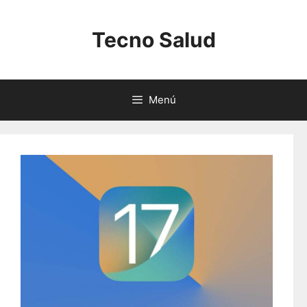
Saltar
al
Tecno Salud
contenido
Menú