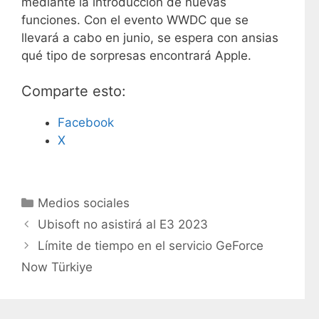
mediante la introducción de nuevas
funciones. Con el evento WWDC que se
llevará a cabo en junio, se espera con ansias
qué tipo de sorpresas encontrará Apple.
Comparte esto:
Facebook
X
C
Medios sociales
a
Ubisoft no asistirá al E3 2023
t
Límite de tiempo en el servicio GeForce
e
Now Türkiye
g
o
r