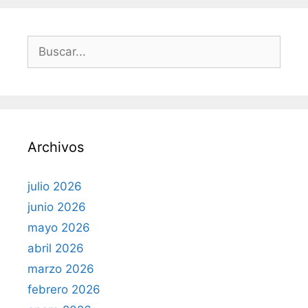
í
a
s
B
u
s
c
a
r
Archivos
:
julio 2026
junio 2026
mayo 2026
abril 2026
marzo 2026
febrero 2026