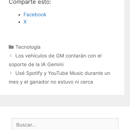
Comparte esto:
Facebook
X
C
Tecnología
a
Los vehículos de GM contarán con el
t
soporte de la IA Gemini
e
Usé Spotify y YouTube Music durante un
g
mes y el ganador no estuvo ni cerca
o
r
í
a
s
B
u