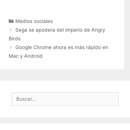
C
Medios sociales
a
Sega se apodera del imperio de Angry
t
Birds
e
Google Chrome ahora es más rápido en
g
Mac y Android
o
r
í
a
s
B
u
s
c
a