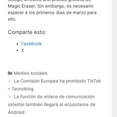
Magic Eraser. Sin embargo, es necesario
esperar a los primeros días de marzo para
ello.
Comparte esto:
Facebook
X
C
Medios sociales
a
La Comisión Europea ha prohibido TikTok
t
– Tecnoblog
e
La función de enlace de comunicación
g
satelital también llegará al ecosistema de
o
r
Android