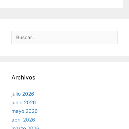
í
a
s
B
u
s
c
a
r
Archivos
:
julio 2026
junio 2026
mayo 2026
abril 2026
marzo 2026