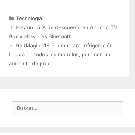
C
Tecnología
a
Hay un 15 % de descuento en Android TV
t
Box y altavoces Bluetooth
e
RedMagic 11S Pro muestra refrigeración
g
líquida en todos los modelos, pero con un
o
r
aumento de precio
í
a
s
B
u
s
c
a