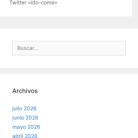
Twitter «ido-come»
g
o
r
í
a
s
B
u
s
c
a
r
Archivos
:
julio 2026
junio 2026
mayo 2026
abril 2026