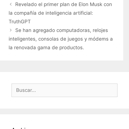
a
Revelado el primer plan de Elon Musk con
t
la compañía de inteligencia artificial:
e
TruthGPT
g
Se han agregado computadoras, relojes
o
r
inteligentes, consolas de juegos y módems a
í
la renovada gama de productos.
a
s
B
u
s
c
a
r