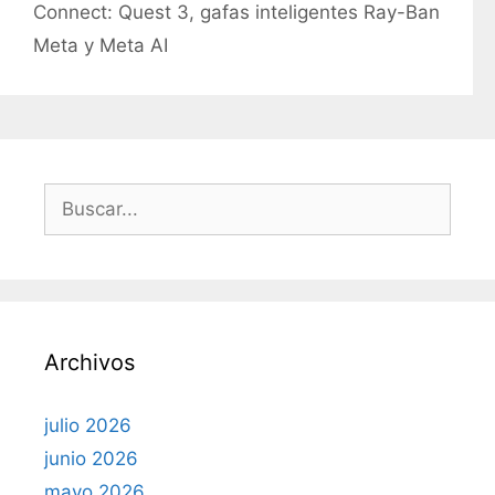
Connect: Quest 3, gafas inteligentes Ray-Ban
o
r
Meta y Meta AI
í
a
s
B
u
s
c
a
r
Archivos
:
julio 2026
junio 2026
mayo 2026