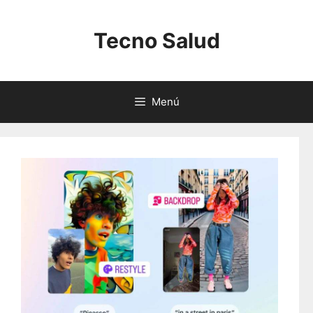
Saltar
al
Tecno Salud
contenido
Menú