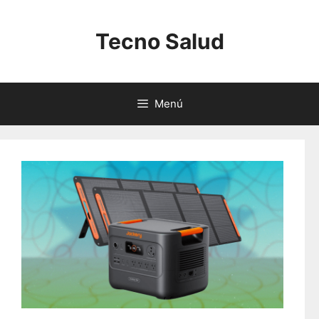
Saltar
al
Tecno Salud
contenido
Menú