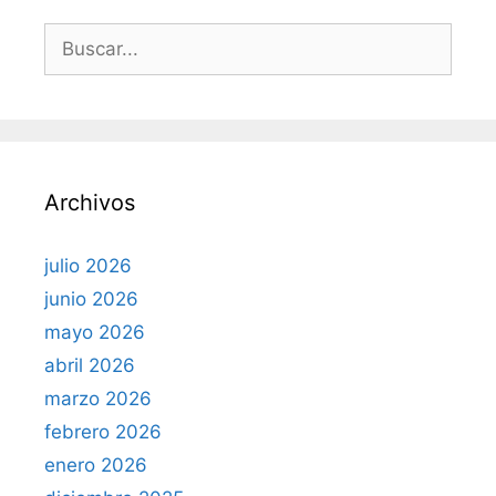
B
u
s
c
a
r
Archivos
:
julio 2026
junio 2026
mayo 2026
abril 2026
marzo 2026
febrero 2026
enero 2026