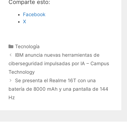
Comparte esto:
Facebook
X
C
Tecnología
a
IBM anuncia nuevas herramientas de
t
ciberseguridad impulsadas por IA – Campus
e
Technology
g
Se presenta el Realme 16T con una
o
r
batería de 8000 mAh y una pantalla de 144
í
Hz
a
s