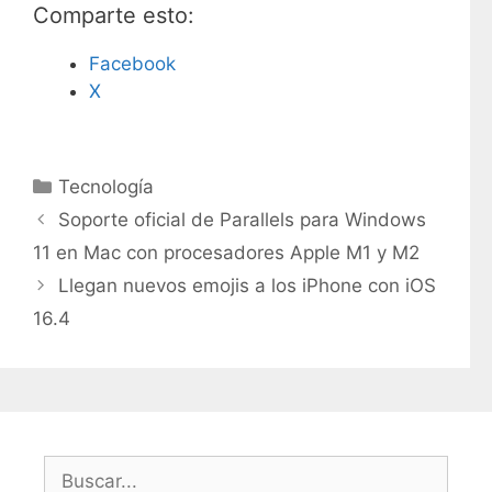
Comparte esto:
Facebook
X
C
Tecnología
a
Soporte oficial de Parallels para Windows
t
11 en Mac con procesadores Apple M1 y M2
e
Llegan nuevos emojis a los iPhone con iOS
g
16.4
o
r
í
a
s
B