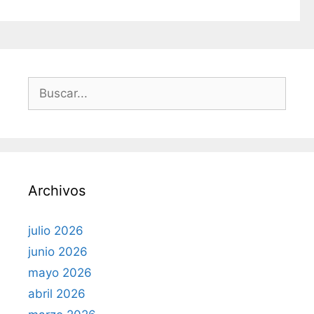
r
í
a
s
B
u
s
c
a
r
Archivos
:
julio 2026
junio 2026
mayo 2026
abril 2026