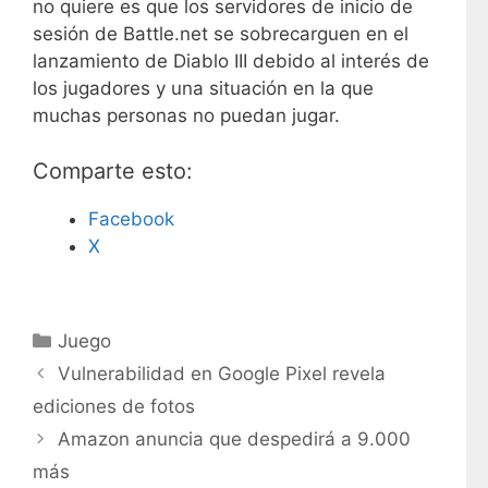
no quiere es que los servidores de inicio de
sesión de Battle.net se sobrecarguen en el
lanzamiento de Diablo III debido al interés de
los jugadores y una situación en la que
muchas personas no puedan jugar.
Comparte esto:
Facebook
X
C
Juego
a
Vulnerabilidad en Google Pixel revela
t
ediciones de fotos
e
Amazon anuncia que despedirá a 9.000
g
más
o