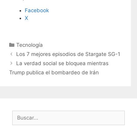
Facebook
X
C
Tecnología
a
Los 7 mejores episodios de Stargate SG-1
t
La verdad social se bloquea mientras
e
Trump publica el bombardeo de Irán
g
o
r
í
a
s
B
u
s
c