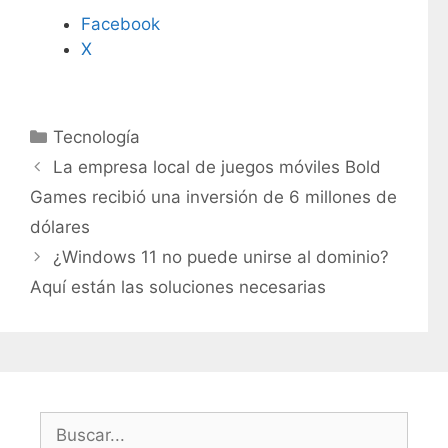
Facebook
X
C
Tecnología
a
La empresa local de juegos móviles Bold
t
Games recibió una inversión de 6 millones de
e
dólares
g
¿Windows 11 no puede unirse al dominio?
o
r
Aquí están las soluciones necesarias
í
a
s
B
u