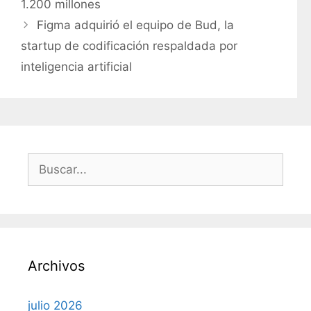
1.200 millones
g
Figma adquirió el equipo de Bud, la
o
r
startup de codificación respaldada por
í
inteligencia artificial
a
s
B
u
s
c
a
r
Archivos
:
julio 2026