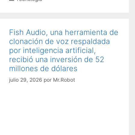
a
t
e
g
Fish Audio, una herramienta de
o
clonación de voz respaldada
r
por inteligencia artificial,
í
recibió una inversión de 52
a
s
millones de dólares
julio 29, 2026
por
Mr.Robot