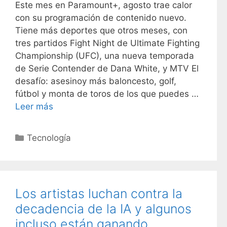
Este mes en Paramount+, agosto trae calor
con su programación de contenido nuevo.
Tiene más deportes que otros meses, con
tres partidos Fight Night de Ultimate Fighting
Championship (UFC), una nueva temporada
de Serie Contender de Dana White, y MTV El
desafío: asesinoy más baloncesto, golf,
fútbol y monta de toros de los que puedes …
Leer más
C
Tecnología
a
t
e
g
Los artistas luchan contra la
o
decadencia de la IA y algunos
r
incluso están ganando
í