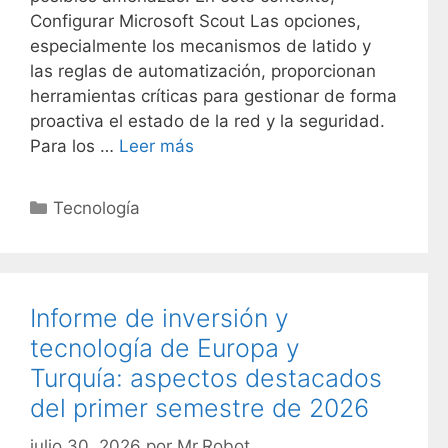
Configurar Microsoft Scout Las opciones,
especialmente los mecanismos de latido y
las reglas de automatización, proporcionan
herramientas críticas para gestionar de forma
proactiva el estado de la red y la seguridad.
Para los …
Leer más
C
Tecnología
a
t
e
g
Informe de inversión y
o
tecnología de Europa y
r
Turquía: aspectos destacados
í
del primer semestre de 2026
a
s
julio 30, 2026
por
Mr.Robot