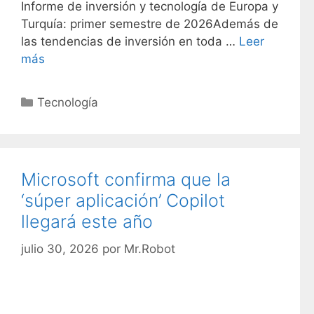
Informe de inversión y tecnología de Europa y
Turquía: primer semestre de 2026Además de
las tendencias de inversión en toda …
Leer
más
C
Tecnología
a
t
e
g
Microsoft confirma que la
o
‘súper aplicación’ Copilot
r
llegará este año
í
a
julio 30, 2026
por
Mr.Robot
s