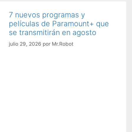
e
g
7 nuevos programas y
o
películas de Paramount+ que
r
se transmitirán en agosto
í
a
julio 29, 2026
por
Mr.Robot
s