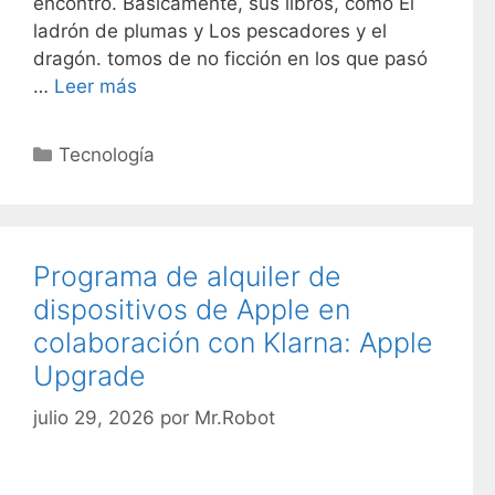
encontró. Básicamente, sus libros, como El
ladrón de plumas y Los pescadores y el
dragón. tomos de no ficción en los que pasó
…
Leer más
C
Tecnología
a
t
e
g
Programa de alquiler de
o
dispositivos de Apple en
r
colaboración con Klarna: Apple
í
Upgrade
a
s
julio 29, 2026
por
Mr.Robot