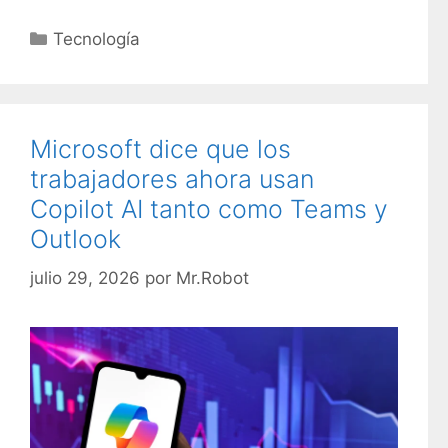
C
Tecnología
a
t
e
g
Microsoft dice que los
o
trabajadores ahora usan
r
Copilot AI tanto como Teams y
í
Outlook
a
s
julio 29, 2026
por
Mr.Robot