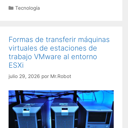
C
Tecnología
a
t
e
g
Formas de transferir máquinas
o
virtuales de estaciones de
r
trabajo VMware al entorno
í
ESXi
a
s
julio 29, 2026
por
Mr.Robot