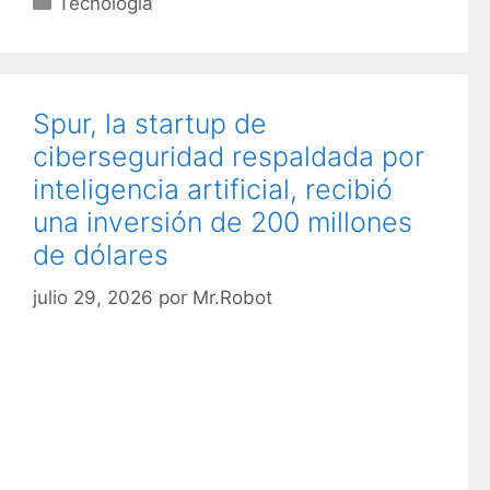
Tecnología
a
t
e
g
Spur, la startup de
o
ciberseguridad respaldada por
r
inteligencia artificial, recibió
í
una inversión de 200 millones
a
s
de dólares
julio 29, 2026
por
Mr.Robot