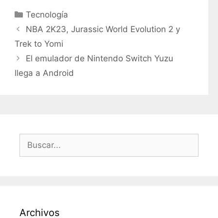
C
Tecnología
a
NBA 2K23, Jurassic World Evolution 2 y
t
Trek to Yomi
e
El emulador de Nintendo Switch Yuzu
g
llega a Android
o
r
í
a
s
B
u
s
c
a
r
Archivos
: