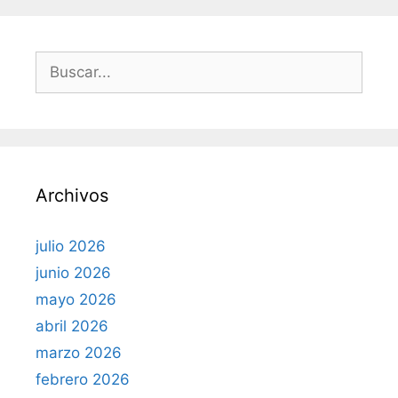
í
a
s
B
u
s
c
a
r
Archivos
:
julio 2026
junio 2026
mayo 2026
abril 2026
marzo 2026
febrero 2026