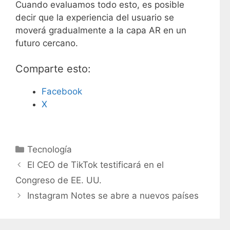
Cuando evaluamos todo esto, es posible
decir que la experiencia del usuario se
moverá gradualmente a la capa AR en un
futuro cercano.
Comparte esto:
Facebook
X
C
Tecnología
a
El CEO de TikTok testificará en el
t
Congreso de EE. UU.
e
Instagram Notes se abre a nuevos países
g
o
r