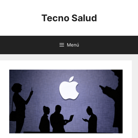
Saltar
al
Tecno Salud
contenido
Menú