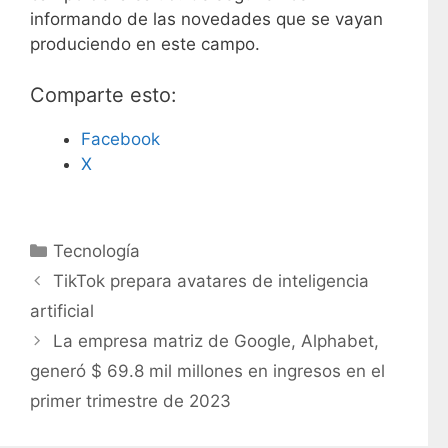
informando de las novedades que se vayan
produciendo en este campo.
Comparte esto:
Facebook
X
C
Tecnología
a
TikTok prepara avatares de inteligencia
t
artificial
e
La empresa matriz de Google, Alphabet,
g
generó $ 69.8 mil millones en ingresos en el
o
r
primer trimestre de 2023
í
a