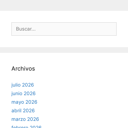
s
B
u
s
c
a
r
Archivos
:
julio 2026
junio 2026
mayo 2026
abril 2026
marzo 2026
febrero 2026