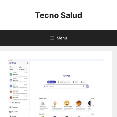
Saltar
al
Tecno Salud
contenido
Menú