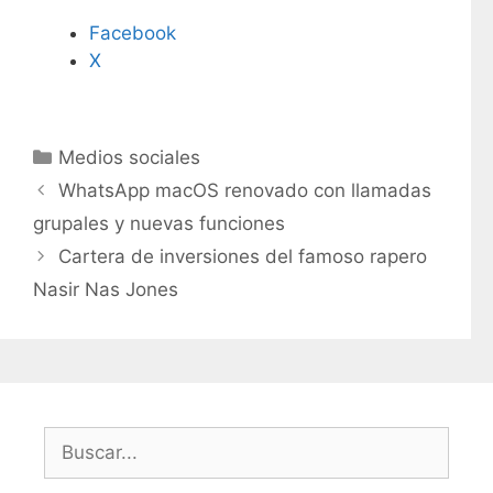
Facebook
X
C
Medios sociales
a
WhatsApp macOS renovado con llamadas
t
grupales y nuevas funciones
e
Cartera de inversiones del famoso rapero
g
Nasir Nas Jones
o
r
í
a
s
B
u