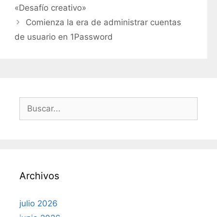
«Desafío creativo»
g
Comienza la era de administrar cuentas
o
r
de usuario en 1Password
í
a
s
B
u
s
c
a
r
Archivos
:
julio 2026