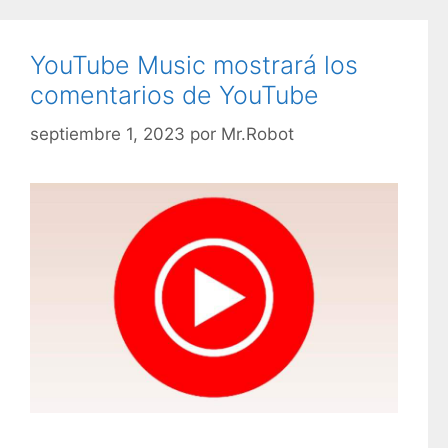
t
e
g
YouTube Music mostrará los
o
comentarios de YouTube
r
í
septiembre 1, 2023
por
Mr.Robot
a
s