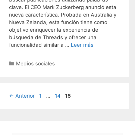
clave. El CEO Mark Zuckerberg anunció esta
nueva característica. Probada en Australia y
Nueva Zelanda, esta función tiene como
objetivo enriquecer la experiencia de
búsqueda de Threads y ofrecer una
funcionalidad similar a …
Leer más
C
Medios sociales
a
t
e
g
P
P
P
←
Anterior
1
…
14
15
o
á
á
á
r
g
g
g
í
i
i
i
a
n
n
n
s
a
a
a