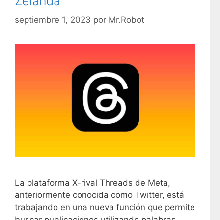
Zelanda
í
a
septiembre 1, 2023
por
Mr.Robot
s
La plataforma X-rival Threads de Meta,
anteriormente conocida como Twitter, está
trabajando en una nueva función que permite
buscar publicaciones utilizando palabras