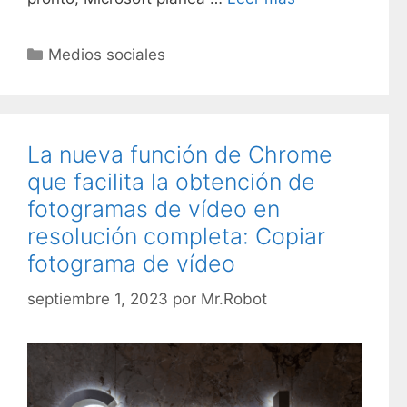
C
Medios sociales
a
t
e
g
La nueva función de Chrome
o
que facilita la obtención de
r
fotogramas de vídeo en
í
resolución completa: Copiar
a
s
fotograma de vídeo
septiembre 1, 2023
por
Mr.Robot