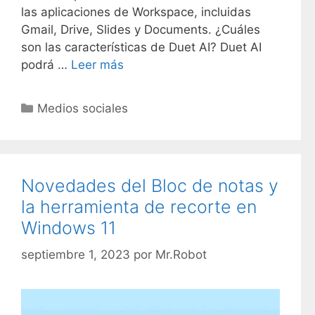
las aplicaciones de Workspace, incluidas
Gmail, Drive, Slides y Documents. ¿Cuáles
son las características de Duet AI? Duet AI
podrá …
Leer más
C
Medios sociales
a
t
e
g
Novedades del Bloc de notas y
o
la herramienta de recorte en
r
Windows 11
í
a
septiembre 1, 2023
por
Mr.Robot
s